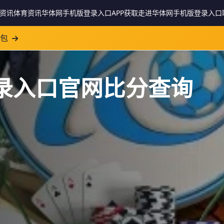
资讯
体育资讯
华体网手机版登录入口APP获取
走进华体网手机版登录入口
录入口官网比分查询