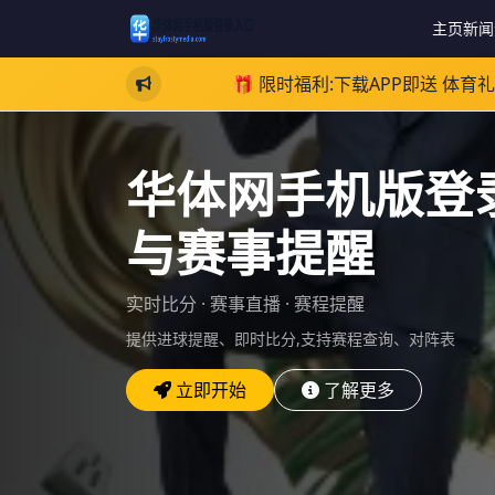
主页
新闻
🎁 限时福利:下载APP即送 体育礼包
华体网手机版登
与赛事提醒
实时比分 · 赛事直播 · 赛程提醒
提供进球提醒、即时比分,支持赛程查询、对阵表
立即开始
了解更多