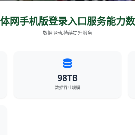
体网手机版登录入口服务能力数
数据驱动,持续提升服务
98TB
数据吞吐规模