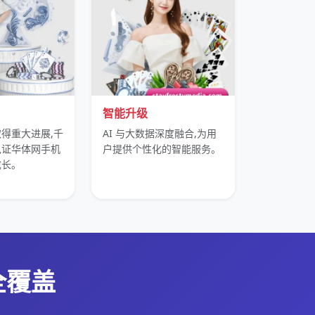
智能升级
得重大进展,千
AI 与大数据深度融合,为用
见证华体网手机
户提供个性化的智能服务。
成长。
全覆盖