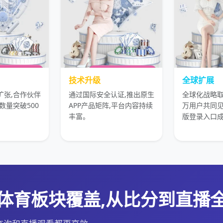
技术升级
全球扩展
扩张,合作伙伴
通过国际安全认证,推出原生
全球化战略取
数量突破500
APP产品矩阵,平台内容持续
万用户共同
丰富。
版登录入口
体育板块覆盖,从比分到直播