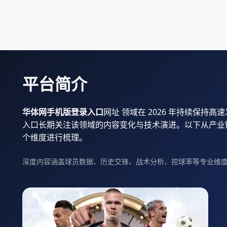
平台简介
华体网手机版登录入口
网址 领域在 2026 年持续保持
入口长期关注该领域的内容变化与技术演进。以下从产业
个维度进行梳理。
深度内容涵盖球员数据、历史交锋、战术分析、控球率等专业维