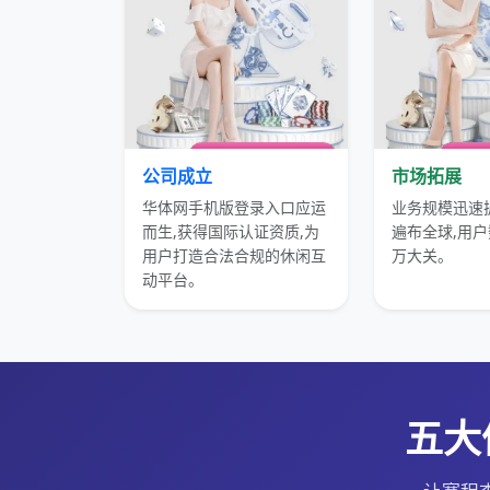
公司成立
市场拓展
华体网手机版登录入口应运
业务规模迅速
而生,获得国际认证资质,为
遍布全球,用户
用户打造合法合规的休闲互
万大关。
动平台。
五大