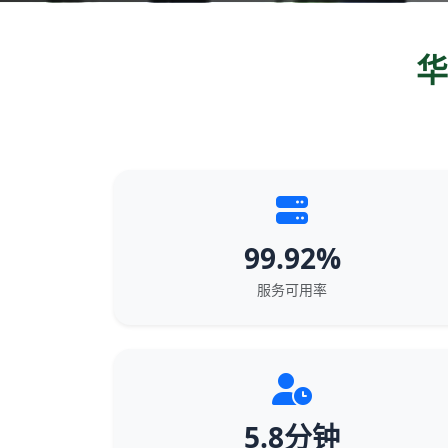
华
99.92%
服务可用率
5.8分钟