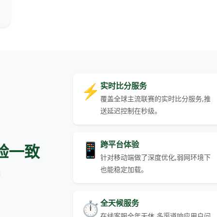
⚡
实时比分服务
覆盖全球主流联赛的实时比分服务,推
送延迟控制在秒级。
📱
跨平台体验
验一致
针对移动端做了深度优化,弱网环境下
也能稳定加载。
赛
⏱️
全天候服务
在线客服全年无休,多渠道响应用户问