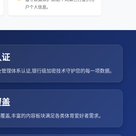
户个人信息。
认证
 信息安全管理体系认证,银行级加密技术守护您的每一项数据。
覆盖
覆盖,丰富的内容板块满足各类体育爱好者需求。